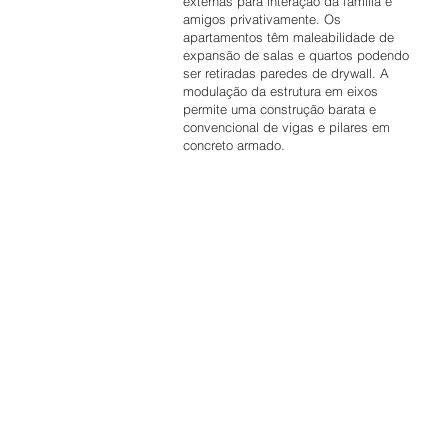
externas para interação da família e
amigos privativamente. Os
apartamentos têm maleabilidade de
expansão de salas e quartos podendo
ser retiradas paredes de drywall. A
modulação da estrutura em eixos
permite uma construção barata e
convencional de vigas e pilares em
concreto armado.