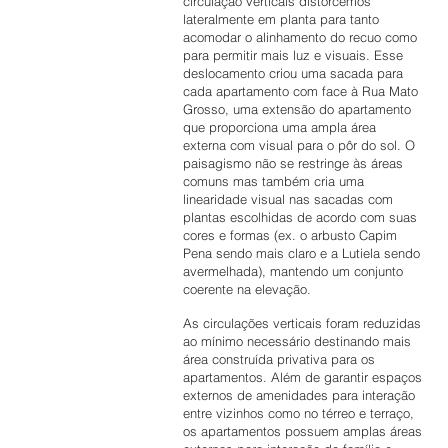
circulação verticais distorcemos
lateralmente em planta para tanto
acomodar o alinhamento do recuo como
para permitir mais luz e visuais. Esse
deslocamento criou uma sacada para
cada apartamento com face à Rua Mato
Grosso, uma extensão do apartamento
que proporciona uma ampla área
externa com visual para o pôr do sol. O
paisagismo não se restringe às áreas
comuns mas também cria uma
linearidade visual nas sacadas com
plantas escolhidas de acordo com suas
cores e formas (ex. o arbusto Capim
Pena sendo mais claro e a Lutiela sendo
avermelhada), mantendo um conjunto
coerente na elevação.
As circulações verticais foram reduzidas
ao mínimo necessário destinando mais
área construída privativa para os
apartamentos. Além de garantir espaços
externos de amenidades para interação
entre vizinhos como no térreo e terraço,
os apartamentos possuem amplas áreas